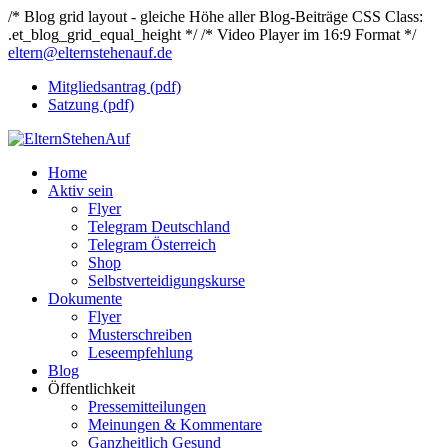
/* Blog grid layout - gleiche Höhe aller Blog-Beiträge CSS Class:
.et_blog_grid_equal_height */
/* Video Player im 16:9 Format */
eltern@elternstehenauf.de
Mitgliedsantrag (pdf)
Satzung (pdf)
Home
Aktiv sein
Flyer
Telegram Deutschland
Telegram Österreich
Shop
Selbstverteidigungskurse
Dokumente
Flyer
Musterschreiben
Leseempfehlung
Blog
Öffentlichkeit
Pressemitteilungen
Meinungen & Kommentare
Ganzheitlich Gesund