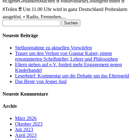
#EigeneGedankenMachen ❗❗ #IndividuelleLösungenFinden ❗❗
#Teilen ❗❗ Um 11.00 Uhr wird in ganz Deutschland Probealarm
ausgelöst. • Radio, Fernsehen,...
Suchen
nach:
Neueste Beiträge
Stellungnahme zu aktuellen Vorwürfen
Trauer um den Verlust von Gunnar Kaiser, einem
renommierten Schriftsteller, Lehrer und Philosophen
Eltern stehen auf e.V. fordert mehr Engagement gegen
Kinderhandel
Leserbrief: Kommentar um die Debatte um das Elterngeld
Das Beste von Jesper Juul
Neueste Kommentare
Archiv
März 2026
Oktober 2023
Juli 2023
April 2023