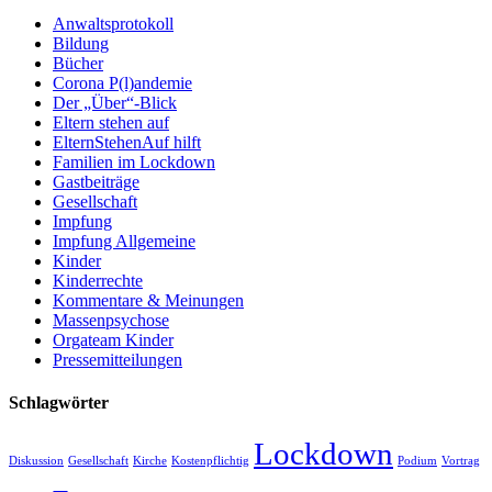
Anwaltsprotokoll
Bildung
Bücher
Corona P(l)andemie
Der „Über“-Blick
Eltern stehen auf
ElternStehenAuf hilft
Familien im Lockdown
Gastbeiträge
Gesellschaft
Impfung
Impfung Allgemeine
Kinder
Kinderrechte
Kommentare & Meinungen
Massenpsychose
Orgateam Kinder
Pressemitteilungen
Schlagwörter
Lockdown
Diskussion
Gesellschaft
Kirche
Kostenpflichtig
Podium
Vortrag