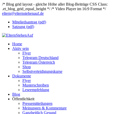
/* Blog grid layout - gleiche Höhe aller Blog-Beiträge CSS Class:
.et_blog_grid_equal_height */
/* Video Player im 16:9 Format */
eltern@elternstehenauf.de
Mitgliedsantrag (pdf)
Satzung (pdf)
Home
Aktiv sein
Flyer
Telegram Deutschland
Telegram Österreich
Shop
Selbstverteidigungskurse
Dokumente
Flyer
Musterschreiben
Leseempfehlung
Blog
Öffentlichkeit
Pressemitteilungen
Meinungen & Kommentare
Ganzheitlich Gesund