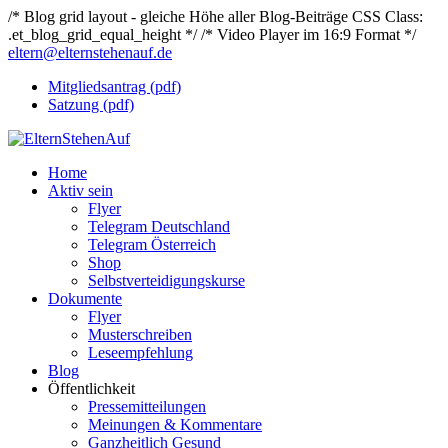
/* Blog grid layout - gleiche Höhe aller Blog-Beiträge CSS Class:
.et_blog_grid_equal_height */
/* Video Player im 16:9 Format */
eltern@elternstehenauf.de
Mitgliedsantrag (pdf)
Satzung (pdf)
Home
Aktiv sein
Flyer
Telegram Deutschland
Telegram Österreich
Shop
Selbstverteidigungskurse
Dokumente
Flyer
Musterschreiben
Leseempfehlung
Blog
Öffentlichkeit
Pressemitteilungen
Meinungen & Kommentare
Ganzheitlich Gesund