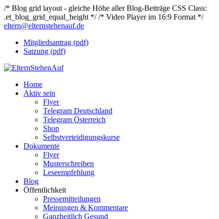
/* Blog grid layout - gleiche Höhe aller Blog-Beiträge CSS Class:
.et_blog_grid_equal_height */
/* Video Player im 16:9 Format */
eltern@elternstehenauf.de
Mitgliedsantrag (pdf)
Satzung (pdf)
Home
Aktiv sein
Flyer
Telegram Deutschland
Telegram Österreich
Shop
Selbstverteidigungskurse
Dokumente
Flyer
Musterschreiben
Leseempfehlung
Blog
Öffentlichkeit
Pressemitteilungen
Meinungen & Kommentare
Ganzheitlich Gesund