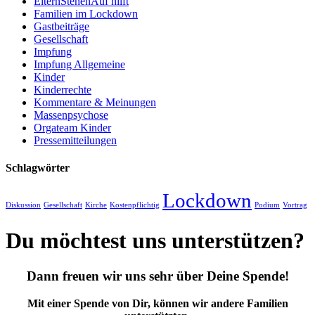
ElternStehenAuf hilft
Familien im Lockdown
Gastbeiträge
Gesellschaft
Impfung
Impfung Allgemeine
Kinder
Kinderrechte
Kommentare & Meinungen
Massenpsychose
Orgateam Kinder
Pressemitteilungen
Schlagwörter
Lockdown
Diskussion
Gesellschaft
Kirche
Kostenpflichtig
Podium
Vortrag
Du möchtest uns unterstützen?
Dann freuen wir uns sehr über Deine Spende!
Mit einer Spende von Dir, können wir andere Familien