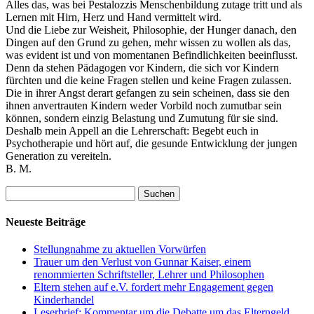
Alles das, was bei Pestalozzis Menschenbildung zutage tritt und als
Lernen mit Hirn, Herz und Hand vermittelt wird.
Und die Liebe zur Weisheit, Philosophie, der Hunger danach, den
Dingen auf den Grund zu gehen, mehr wissen zu wollen als das,
was evident ist und von momentanen Befindlichkeiten beeinflusst.
Denn da stehen Pädagogen vor Kindern, die sich vor Kindern
fürchten und die keine Fragen stellen und keine Fragen zulassen.
Die in ihrer Angst derart gefangen zu sein scheinen, dass sie den
ihnen anvertrauten Kindern weder Vorbild noch zumutbar sein
können, sondern einzig Belastung und Zumutung für sie sind.
Deshalb mein Appell an die Lehrerschaft: Begebt euch in
Psychotherapie und hört auf, die gesunde Entwicklung der jungen
Generation zu vereiteln.
B. M.
Suchen
nach:
Neueste Beiträge
Stellungnahme zu aktuellen Vorwürfen
Trauer um den Verlust von Gunnar Kaiser, einem
renommierten Schriftsteller, Lehrer und Philosophen
Eltern stehen auf e.V. fordert mehr Engagement gegen
Kinderhandel
Leserbrief: Kommentar um die Debatte um das Elterngeld