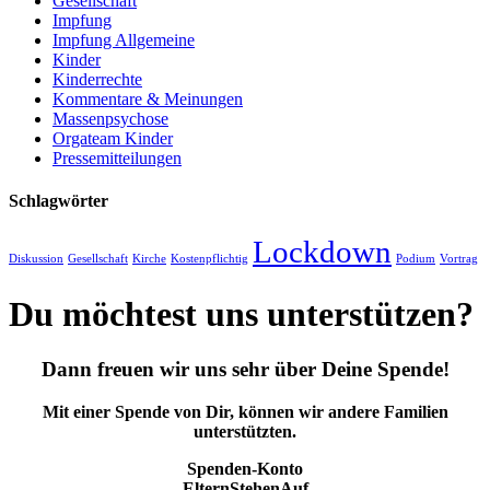
Gesellschaft
Impfung
Impfung Allgemeine
Kinder
Kinderrechte
Kommentare & Meinungen
Massenpsychose
Orgateam Kinder
Pressemitteilungen
Schlagwörter
Lockdown
Diskussion
Gesellschaft
Kirche
Kostenpflichtig
Podium
Vortrag
Du möchtest uns unterstützen?
Dann freuen wir uns sehr über Deine Spende!
Mit einer Spende von Dir, können wir andere Familien
unterstützten.
Spenden-Konto
ElternStehenAuf