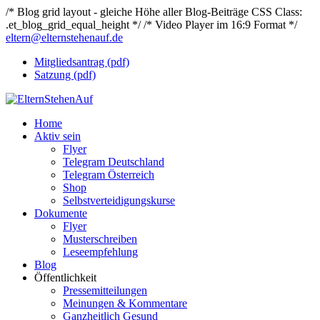
/* Blog grid layout - gleiche Höhe aller Blog-Beiträge CSS Class:
.et_blog_grid_equal_height */
/* Video Player im 16:9 Format */
eltern@elternstehenauf.de
Mitgliedsantrag (pdf)
Satzung (pdf)
Home
Aktiv sein
Flyer
Telegram Deutschland
Telegram Österreich
Shop
Selbstverteidigungskurse
Dokumente
Flyer
Musterschreiben
Leseempfehlung
Blog
Öffentlichkeit
Pressemitteilungen
Meinungen & Kommentare
Ganzheitlich Gesund