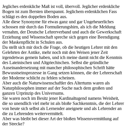
Jegliches erdenkliche Maß ist voll, übervoll. Jeglicher erdenkliche
Bogen ist zum Bersten überspannt. Jeglichem erdenklichen Fass
schlägt es den doppelten Boden aus.
Alle diese Synonyme für etwas ganz und gar Ungeheuerliches
schossen mir durch das Formulierungshirn, als ich die Meldung
vernahm, der Deutsche Lehrerverband und auch die Gewerkschaft
Erziehung und Wissenschaft spreche sich gegen eine Beendigung
der Maskenpflicht in Schulen aus.
Da stellt sich mir doch die Frage, ob die heutigen Lehrer mit den
Gelehrten der Antike, mehr noch mit den Weisen jener Zeit
irgendetwas gemein haben, und ich meine damit nicht die Kenntnis
des Lateinischen und Altgriechischen. Selbst die gründliche
Auseinandersetzung mit mancher philosophischen Schrift hätte
Bewusstseinsprozesse in Gang setzen können, die der Lehrerschaft
der Moderne schlicht zu fehlen scheinen.
Aber auch die Naturwissenschaftler des Altertums waren als
Naturphilosophen immer auf der Suche nach dem großen und
ganzen Urprinzip des Universums.
Sie waren noch im Besitz jener Kardinaltugend namens Weisheit,
die so unendlich viel mehr ist als bloße Sachkenntnis, die der Lehrer
von heute sich selbst als Lernender aneignete und als Lehrender an
die zu Lehrenden weitervermittelt.
Aber was bleibt bei dieser Art der bloßen Wissensvermittlung auf
der Strecke?